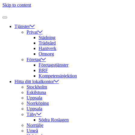
Skip to content
Tjänster
Privat
Städning
Trädgård
Hantverk
Omsorg
Företag
Företagstjänster
BRF
Kompetensinjektion
Hitta ditt lokalkontor
Stockholm
Eskilstuna
Uppsala
Norrköping
Uppsala
Täby
Södra Roslagen
Norrtälje
Umeå